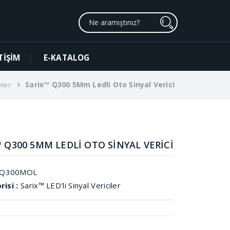
TİŞİM
E-KATALOG
Sarix™ Q300 5Mm Ledli Oto Sinyal Verici
nler
™ Q300 5MM LEDLİ OTO SİNYAL VERİCİ
Q300MOL
risi :
Sarix™ LED'li Sinyal Vericiler