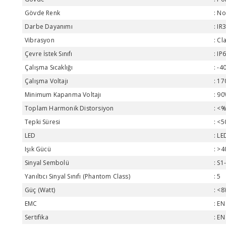
Gövde Renk
No
Darbe Dayanımı
IR
Vibrasyon
Cl
Çevre İstek Sınıfı
IP
Çalışma Sıcaklığı
-4
Çalışma Voltajı
17
Minimum Kapanma Voltajı
90
Toplam Harmonik Distorsiyon
<%
Tepki Süresi
<5
LED
LE
Işık Gücü
>4
Sinyal Sembolü
S1
Yanıltıcı Sinyal Sınıfı (Phantom Class)
5
Güç (Watt)
<8
EMC
EN
Sertifika
EN