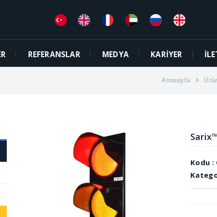
ER
REFERANSLAR
MEDYA
KARİYER
İLE
Anasayfa
Ürü
Sarix
Kodu :
Katego