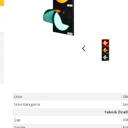
arrow_back_ios
Ürün
Sİ
Ürün Kategorisi
Sin
Teknik Özell
Çap
3
Gövde
Po