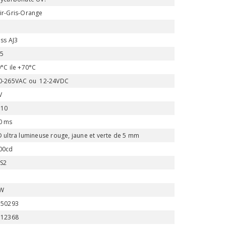
ir-Gris-Orange
3
ass AJ3
65
0°C ile +70°C
0-265VAC ou 12-24VDC
V
10
0 ms
D ultra lumineuse rouge, jaune et verte de 5 mm
00cd
-S2
W
 50293
 12368